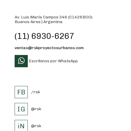
Av. Luis María Campos 346 (C1426BOO)
Buenos Aires | Argentina
(11) 6930-6267
ventas@rskproyectosurbanos.com
Escribinos por WhatsApp
FB
/rsk
IG
@rsk
iN
@rsk