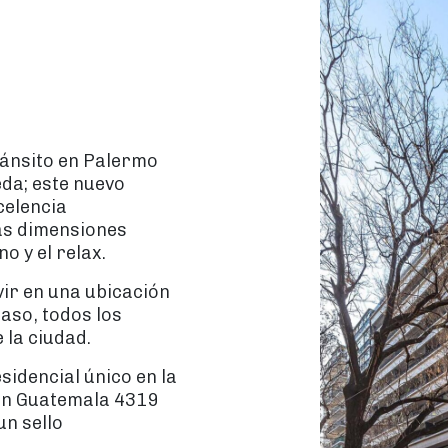
tránsito en Palermo
eda; este nuevo
celencia
as dimensiones
o y el relax.
vir en una ubicación
paso, todos los
 la ciudad.
idencial único en la
con Guatemala 4319
un sello