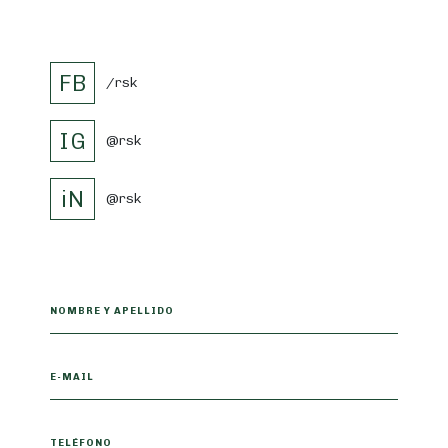
FB
/rsk
IG
@rsk
iN
@rsk